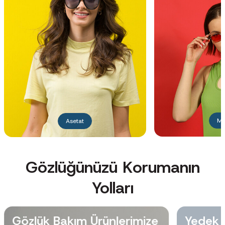
Me
Asetat
Gözlüğünüzü Korumanın
Yolları
Gözlük Bakım Ürünlerimize
Yedek 