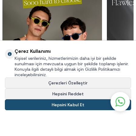
Çerez Kullanımı
Kişisel verileriniz, hizmetlerimizin daha iyi bir şekilde
sunulması için mevzuata uygun bir şekilde toplanıp işlenir.
Konuyla ilgili detaylı bilgi almak için Gizlilik Politikamızı
inceleyebilirsiniz.
Çerezleri Özelleştir
Hepsini Reddet
Hepsini Kabul Et
İNDİR
Kolay İade
Taksitli Alışveriş
Ücretsiz Kargo
Gar