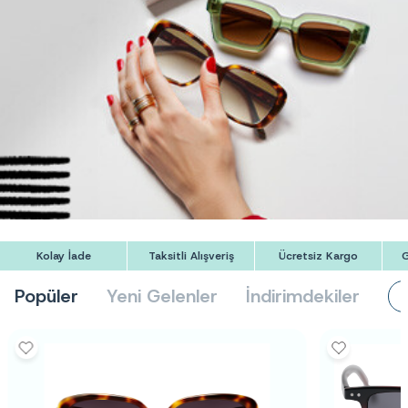
Kolay İade
Taksitli Alışveriş
Ücretsiz Kargo
G
Popüler
Yeni Gelenler
İndirimdekiler