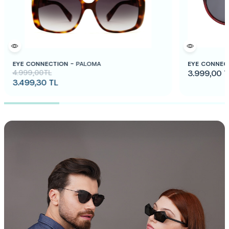
EYE CONNECTION -
PALOMA
EYE CONNEC
4.999,00
TL
3.999,00
T
3.499,30
TL