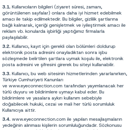
3.1.
Kullanıcıların bilgileri (ziyaret süresi, zamanı,
görüntülenen sayfalar) onlara daha iyi hizmet edebilmek
amacı ile takip edilmektedir. Bu bilgiler, gizlilik şartlarına
bağlı kalınarak, içeriği genişletmek ve iyileştirmek amacı ile
reklam vb. konularda işbirliği yaptığımız firmalarla
paylaşılabilir.
3.2.
Kullanıcı, kayıt için gerekli olan bölümleri doldurup
elektronik posta adresini onayladıktan sonra işbu
sözleşmede belirtilen şartlara uymak koşulu ile, elektronik
posta adresini ve şifresini girerek bu siteyi kullanabilir.
3.3.
Kullanıcı, bu web sitesinin hizmetlerinden yararlanırken,
Türkiye Cumhuriyeti Kanunları
ve
www.eyeconnection.com
tarafından yayımlanacak her
türlü duyuru ve bildirimlere uymayı kabul eder. Bu
bildirimlere ve yasalara aykırı kullanım sebebiyle
doğabilecek hukuki, cezai ve mali her türlü sorumluluk
Kullanıcıya aittir.
3.4.
www.eyeconnection.com
ile yapılan mesajlaşmaların
yedeğinin alınması kişilerin sorumluluğundadır. Sözkonusu