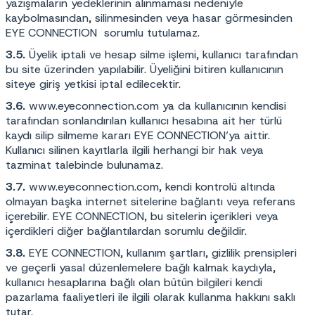
yazışmaların yedeklerinin alınmaması nedeniyle
kaybolmasından, silinmesinden veya hasar görmesinden
EYE CONNECTION sorumlu tutulamaz.
3.5.
Üyelik iptali ve hesap silme işlemi, kullanıcı tarafından
bu site üzerinden yapılabilir. Üyeliğini bitiren kullanıcının
siteye giriş yetkisi iptal edilecektir.
3.6.
www.eyeconnection.com
ya da kullanıcının kendisi
tarafından sonlandırılan kullanıcı hesabına ait her türlü
kaydı silip silmeme kararı EYE CONNECTION’ya aittir.
Kullanıcı silinen kayıtlarla ilgili herhangi bir hak veya
tazminat talebinde bulunamaz.
3.7.
www.eyeconnection.com, kendi kontrolü altında
olmayan başka internet sitelerine bağlantı veya referans
içerebilir. EYE CONNECTION, bu sitelerin içerikleri veya
içerdikleri diğer bağlantılardan sorumlu değildir.
3.8.
EYE CONNECTION, kullanım şartları, gizlilik prensipleri
ve geçerli yasal düzenlemelere bağlı kalmak kaydıyla,
kullanıcı hesaplarına bağlı olan bütün bilgileri kendi
pazarlama faaliyetleri ile ilgili olarak kullanma hakkını saklı
tutar.