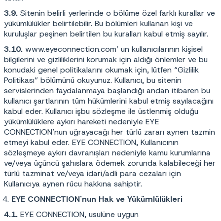
3.9.
Sitenin belirli yerlerinde o bölüme özel farklı kurallar ve
yükümlülükler belirtilebilir. Bu bölümleri kullanan kişi ve
kuruluşlar peşinen belirtilen bu kuralları kabul etmiş sayılır.
3.10.
www.eyeconnection.com
’
un kullanıcılarının kişisel
bilgilerini ve gizliliklerini korumak için aldığı önlemler ve bu
konudaki genel politikalarını okumak için, lütfen “Gizlilik
Politikası” bölümünü okuyunuz. Kullanıcı, bu sitenin
servislerinden faydalanmaya başlandığı andan itibaren bu
kullanıcı şartlarının tüm hükümlerini kabul etmiş sayılacağını
kabul eder. Kullanıcı işbu sözleşme ile üstlenmiş olduğu
yükümlülüklere aykırı hareketi nedeniyle EYE
CONNECTION’nun uğrayacağı her türlü zararı aynen tazmin
etmeyi kabul eder. EYE CONNECTION, Kullanıcının
sözleşmeye aykırı davranışları nedeniyle kamu kurumlarına
ve/veya üçüncü şahıslara ödemek zorunda kalabileceği her
türlü tazminat ve/veya idari/adli para cezaları için
Kullanıcıya aynen rücu hakkına sahiptir.
EYE CONNECTION'nun Hak ve Yükümlülükleri
4.1.
EYE CONNECTION, usulüne uygun