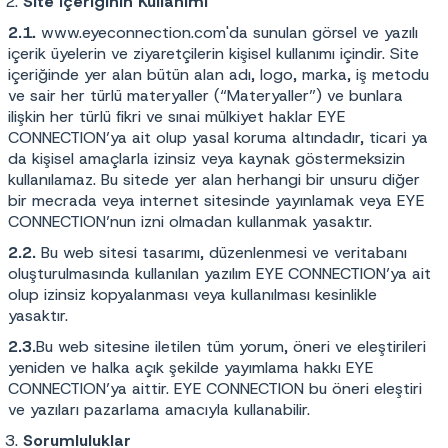
Site İçeriğinin Kullanımı
2.1.
www.eyeconnection.com
'da sunulan görsel ve yazılı
içerik üyelerin ve ziyaretçilerin kişisel kullanımı içindir. Site
içeriğinde yer alan bütün alan adı, logo, marka, iş metodu
ve sair her türlü materyaller (“Materyaller”) ve bunlara
ilişkin her türlü fikri ve sınai mülkiyet haklar EYE
CONNECTION’ya ait olup yasal koruma altındadır, ticari ya
da kişisel amaçlarla izinsiz veya kaynak göstermeksizin
kullanılamaz. Bu sitede yer alan herhangi bir unsuru diğer
bir mecrada veya internet sitesinde yayınlamak veya EYE
CONNECTION’nun izni olmadan kullanmak yasaktır.
2.2.
Bu web sitesi tasarımı, düzenlenmesi ve veritabanı
oluşturulmasında kullanılan yazılım EYE CONNECTION’ya ait
olup izinsiz kopyalanması veya kullanılması kesinlikle
yasaktır.
2.3.
Bu web sitesine iletilen tüm yorum, öneri ve eleştirileri
yeniden ve halka açık şekilde yayımlama hakkı EYE
CONNECTION’ya aittir. EYE CONNECTION bu öneri eleştiri
ve yazıları pazarlama amacıyla kullanabilir.
Sorumluluklar