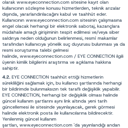
olarak
www.eyeconnection.com
sitesine kayıt olan
kullanıcının sözleşme konusu hizmetlerden, teknik arızalar
dışında, yararlandırılacağını kabul ve taahhüt eder.
Kullanıcının
www.eyeconnection.com
sitesinin çalışmasına
engel olacak herhangi bir elektronik sabotaj, kazançlara
müdahale amaçlı girişiminin tespit edilmesi ve/veya siber
saldırıya neden olduğunun belirlenmesi, resmî makamlar
tarafından kullanıcıya yönelik suç duyurusu bulunması ya da
resmi soruşturma talebi gelmesi
halinde,
www.eyeconnection.com
/ EYE CONNECTION ilgili
üyenin kimlik bilgilerini araştırma ve açıklama hakkına
sahiptir.
4.2.
EYE CONNECTION taahhüt ettiği hizmetlerin
sürekliliğini sağlamak için, bu kullanıcı şartlarında herhangi
bir bildirimde bulunmaksızın tek taraflı değişiklik yapabilir.
EYE CONNECTION, herhangi bir değişiklik olması halinde
güncel kullanım şartlarını aynı link altında yeni tarih
güncellemesi ile sitesinde yayınlayacak, gerek görmesi
halinde elektronik posta ile kullanıcılarına bildirecektir.
Yenilenmiş güncel kullanım
şartları,
www.eyeconnection.com
'da yayınlandığı andan