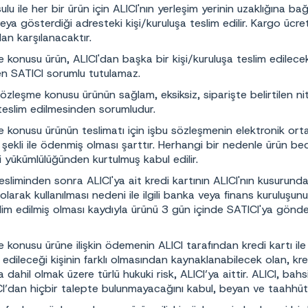
 ile her bir ürün için ALICI'nın yerleşim yerinin uzaklığına bağ
veya gösterdiği adresteki kişi/kuruluşa teslim edilir. Kargo ücre
dan karşılanacaktır.
konusu ürün, ALICI'dan başka bir kişi/kuruluşa teslim edilecek 
 SATICI sorumlu tutulamaz.
özleşme konusu ürünün sağlam, eksiksiz, siparişte belirtilen nit
e teslim edilmesinden sorumludur.
konusu ürünün teslimatı için işbu sözleşmenin elektronik ortam
şekli ile ödenmiş olması şarttır. Herhangi bir nedenle ürün bed
i yükümlülüğünden kurtulmuş kabul edilir.
esliminden sonra ALICI'ya ait kredi kartının ALICI'nın kusurund
 olarak kullanılması nedeni ile ilgili banka veya finans kuruluş
lim edilmiş olması kaydıyla ürünü 3 gün içinde SATICI'ya gönder
konusu ürüne ilişkin ödemenin ALICI tarafından kredi kartı ile 
edileceği kişinin farklı olmasından kaynaklanabilecek olan, kred
da dahil olmak üzere türlü hukuki risk, ALICI’ya aittir. ALICI, 
I’dan hiçbir talepte bulunmayacağını kabul, beyan ve taahhüt