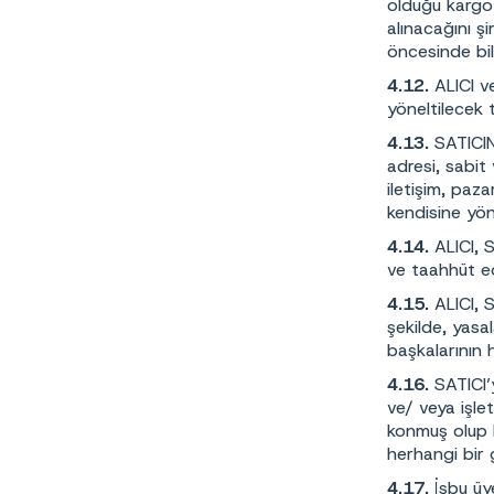
olduğu kargo 
alınacağını ş
öncesinde bil
4.12.
ALICI v
yöneltilecek 
4.13.
SATICINI
adresi, sabit
iletişim, paz
kendisine yön
4.14.
ALICI, S
ve taahhüt e
4.15.
ALICI, S
şekilde, yasa
başkalarının h
4.16.
SATICI’
ve/ veya işlet
konmuş olup h
herhangi bir 
4.17.
İşbu üy