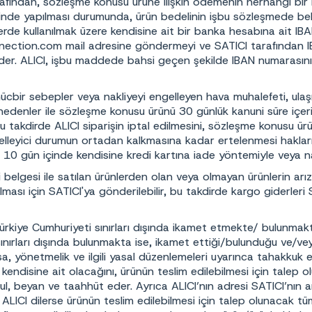
afından, sözleşme konusu ürüne ilişkin ödemenin herhangi bi
inde yapılması durumunda, ürün bedelinin işbu sözleşmede belir
lerde kullanılmak üzere kendisine ait bir banka hesabına ait IB
ection.com mail adresine göndermeyi ve SATICI tarafından IB
er. ALICI, işbu maddede bahsi geçen şekilde IBAN numarasını 
cbir sebepler veya nakliyeyi engelleyen hava muhalefeti, ulaş
nedenler ile sözleşme konusu ürünü 30 günlük kanuni süre içer
u takdirde ALICI siparişin iptal edilmesini, sözleşme konusu ürü
elleyici durumun ortadan kalkmasına kadar ertelenmesi haklarında
 10 gün içinde kendisine kredi kartına iade yöntemiyle veya 
 belgesi ile satılan ürünlerden olan veya olmayan ürünlerin arıza
lması için SATICI'ya gönderilebilir, bu takdirde kargo giderleri 
Türkiye Cumhuriyeti sınırları dışında ikamet etmekte/ bulunmak
ınırları dışında bulunmakta ise, ikamet ettiği/bulunduğu ve/ve
a, yönetmelik ve ilgili yasal düzenlemeleri uyarınca tahakkuk et
kendisine ait olacağını, ürünün teslim edilebilmesi için talep
l, beyan ve taahhüt eder. Ayrıca ALICI’nın adresi SATICI’nın a
 ALICI dilerse ürünün teslim edilebilmesi için talep olunacak 