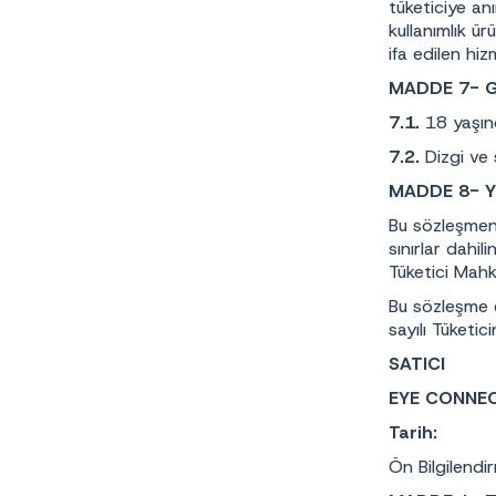
tüketiciye anı
kullanımlık ü
ifa edilen hi
MADDE 7- 
7.1.
18 yaşın
7.2.
Dizgi ve
MADDE 8- Y
Bu sözleşmeni
sınırlar dahi
Tüketici Mahke
Bu sözleşme e
sayılı Tüketi
SAT
EYE CONNEC
Tar
Ön Bilgilend