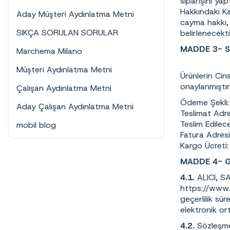
siparişini yap
Hakkındaki Ka
Aday Müşteri Aydınlatma Metni
cayma hakkı, 
SIKÇA SORULAN SORULAR
belirlenecekti
MADDE 3- 
Marchema Milano
Müşteri Aydınlatma Metni
Ürünlerin Cins
onaylanmıştır
Çalışan Aydınlatma Metni
Ödeme Şekli:
Aday Çalışan Aydınlatma Metni
Teslimat Adre
Teslim Edilece
mobil blog
Fatura Adresi
Kargo Ücreti:
MADDE 4- 
4.1.
ALICI, S
https://www.e
geçerlilik sür
elektronik or
4.2.
Sözleşme 