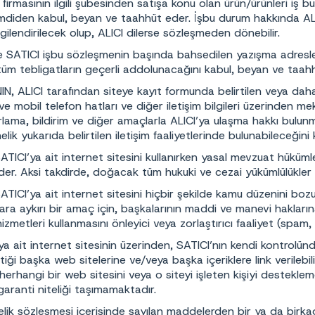
firmasının ilgili şubesinden satışa konu olan ürün/ürünleri iş bu
imdiden kabul, beyan ve taahhüt eder. İşbu durum hakkında ALI
gilendirilecek olup, ALICI dilerse sözleşmeden dönebilir.
e SATICI işbu sözleşmenin başında bahsedilen yazışma adresler
tüm tebligatların geçerli addolunacağını kabul, beyan ve taah
N, ALICI tarafından siteye kayıt formunda belirtilen veya da
 ve mobil telefon hatları ve diğer iletişim bilgileri üzerinden
arlama, bildirim ve diğer amaçlarla ALICI’ya ulaşma hakkı bulun
elik yukarıda belirtilen iletişim faaliyetlerinde bulunabileceğin
ATICI’ya ait internet sitesini kullanırken yasal mevzuat hüküm
der. Aksi takdirde, doğacak tüm hukuki ve cezai yükümlülükle
ATICI’ya ait internet sitesini hiçbir şekilde kamu düzenini bozu
lara aykırı bir amaç için, başkalarının maddi ve manevi haklar
izmetleri kullanmasını önleyici veya zorlaştırıcı faaliyet (spam,
ya ait internet sitesinin üzerinden, SATICI’nın kendi kontrolü
tiği başka web sitelerine ve/veya başka içeriklere link verilebi
erhangi bir web sitesini veya o siteyi işleten kişiyi destekleme
garanti niteliği taşımamaktadır.
elik sözleşmesi içerisinde sayılan maddelerden bir ya da birkaçı