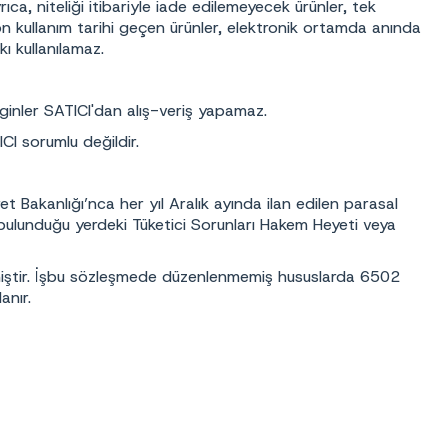
rıca, niteliği itibariyle iade edilemeyecek ürünler, tek
 son kullanım tarihi geçen ürünler, elektronik ortamda anında
kkı kullanılamaz.
rginler SATICI'dan alış-veriş yapamaz.
CI sorumlu değildir.
Bakanlığı’nca her yıl Aralık ayında ilan edilen parasal
n bulunduğu yerdeki Tüketici Sorunları Hakem Heyeti veya
lmiştir. İşbu sözleşmede düzenlenmemiş hususlarda 6502
lanır.