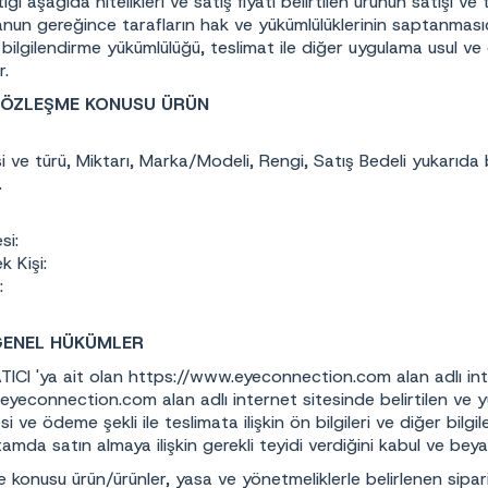
tığı aşağıda nitelikleri ve satış fiyatı belirtilen ürünün satışı ve 
nun gereğince tarafların hak ve yükümlülüklerinin saptanmasıdır.
bilgilendirme yükümlülüğü, teslimat ile diğer uygulama usul ve
r.
SÖZLEŞME KONUSU ÜRÜN
i ve türü, Miktarı, Marka/Modeli, Rengi, Satış Bedeli yukarıda be
.
si:
k Kişi:
:
GENEL HÜKÜMLER
ATICI 'ya ait olan https://www.eyeconnection.com alan adlı in
yeconnection.com alan adlı internet sitesinde belirtilen ve yukar
esi ve ödeme şekli ile teslimata ilişkin ön bilgileri ve diğer bil
tamda satın almaya ilişkin gerekli teyidi verdiğini kabul ve bey
konusu ürün/ürünler, yasa ve yönetmeliklerle belirlenen sipari