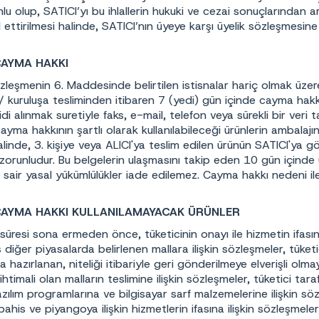
u olup, SATICI’yı bu ihlallerin hukuki ve cezai sonuçlarından ari
al ettirilmesi halinde, SATICI’nın üyeye karşı üyelik sözleşme
AYMA HAKKI
özleşmenin 6. Maddesinde belirtilen istisnalar hariç olmak üz
i/ kuruluşa tesliminden itibaren 7 (yedi) gün içinde cayma hakkı
di alınmak suretiyle faks, e-mail, telefon veya sürekli bir veri
cayma hakkının şartlı olarak kullanılabileceği ürünlerin ambalajı
alinde, 3. kişiye veya ALICI'ya teslim edilen ürünün SATICI'ya gö
i zorunludur. Bu belgelerin ulaşmasını takip eden 10 gün içinde ü
sair yasal yükümlülükler iade edilemez. Cayma hakkı nedeni il
AYMA HAKKI KULLANILAMAYACAK ÜRÜNLER
üresi sona ermeden önce, tüketicinin onayı ile hizmetin ifası
 diğer piyasalarda belirlenen mallara ilişkin sözleşmeler, tüketic
 hazırlanan, niteliği itibariyle geri gönderilmeye elverişli ol
htimali olan malların teslimine ilişkin sözleşmeler, tüketici ta
azılım programlarına ve bilgisayar sarf malzemelerine ilişkin sözl
bahis ve piyangoya ilişkin hizmetlerin ifasına ilişkin sözleşmel