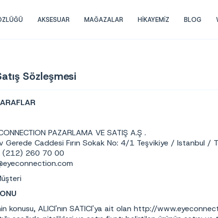
GÖZLÜĞÜ
AKSESUAR
MAĞAZALAR
HİKAYEMİZ
BLOG
Satış Sözleşmesi
TARAFLAR
:
CONNECTION PAZARLAMA VE SATIŞ A.Ş .
v Gerede Caddesi Fırın Sokak No: 4/1 Teşvikiye / Istanbul /
 (212) 260 70 00
@eyeconnection.com
üşteri
KONU
n konusu, ALICI'nın SATICI'ya ait olan http://www.eyeconnect