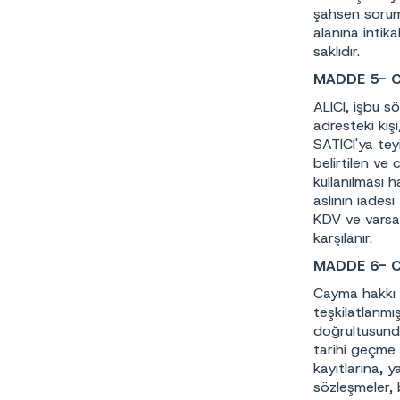
şahsen soruml
alanına intik
saklıdır.
MADDE 5- C
ALICI, işbu s
adresteki kiş
SATICI'ya teyi
belirtilen ve 
kullanılması h
aslının iades
KDV ve varsa 
karşılanır.
MADDE 6- C
Cayma hakkı s
teşkilatlanmış
doğrultusunda
tarihi geçme i
kayıtlarına, y
sözleşmeler, 