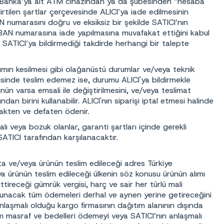
r Banka’ya ait ATM cihazından ya da şubesinden “hesaba
tilen şartlar çerçevesinde ALICI’ya iade edilmesinin
AN numarasını doğru ve eksiksiz bir şekilde SATICI’nın
AN numarasına iade yapılmasına muvafakat ettiğini kabul
SATICI’ya bildirmediği takdirde herhangi bir talepte
ımın kesilmesi gibi olağanüstü durumlar ve/veya teknik
isinde teslim edemez ise, durumu ALICI'ya bildirmekle
nün varsa emsali ile değiştirilmesini, ve/veya teslimat
n birini kullanabilir. ALICI'nın siparişi iptal etmesi halinde
nakten ve defaten ödenir.
lı veya bozuk olanlar, garanti şartları içinde gerekli
SATICI tarafından karşılanacaktır.
ta ve/veya ürünün teslim edileceği adres Türkiye
ya ürünün teslim edileceği ülkenin söz konusu ürünün alımı
tireceği gümrük vergisi, harç ve sair her türlü mali
 olunacak tüm ödemeleri derhal ve aynen yerine getireceğini
nlaşmalı olduğu kargo firmasının dağıtım alanının dışında
tüm masraf ve bedelleri ödemeyi veya SATICI’nın anlaşmalı