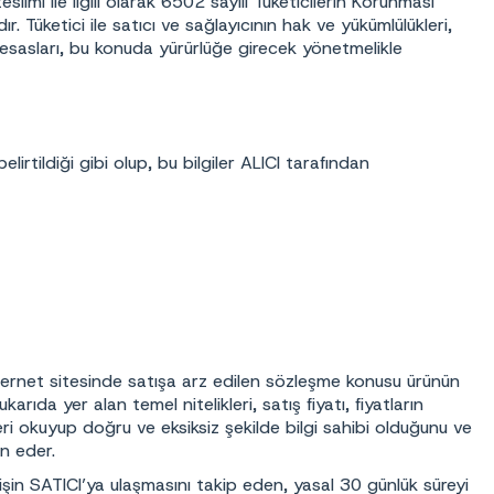
teslimi ile ilgili olarak 6502 sayılı Tüketicilerin Korunması
 Tüketici ile satıcı ve sağlayıcının hak ve yükümlülükleri,
 esasları, bu konuda yürürlüğe girecek yönetmelikle
lirtildiği gibi olup, bu bilgiler ALICI tarafından
ternet sitesinde satışa arz edilen sözleşme konusu ürünün
ıda yer alan temel nitelikleri, satış fiyatı, fiyatların
gileri okuyup doğru ve eksiksiz şekilde bilgi sahibi olduğunu ve
an eder.
şin SATICI’ya ulaşmasını takip eden, yasal 30 günlük süreyi