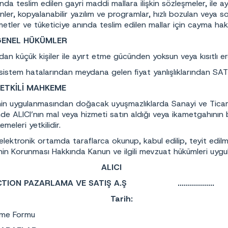
nda teslim edilen gayri maddi mallara ilişkin sözleşmeler, ile ay
rünler, kopyalanabilir yazılım ve programlar, hızlı bozulan veya
zmetler ve tüketiciye anında teslim edilen mallar için cayma ha
GENEL HÜKÜMLER
dan küçük kişiler ile ayırt etme gücünden yoksun veya kısıtlı e
 sistem hatalarından meydana gelen fiyat yanlışlıklarından SATI
ETKİLİ MAHKEME
n uygulanmasından doğacak uyuşmazlıklarda Sanayi ve Ticaret 
linde ALICI’nın mal veya hizmeti satın aldığı veya ikametgahını
meleri yetkilidir.
lektronik ortamda taraflarca okunup, kabul edilip, teyit edi
cinin Korunması Hakkında Kanun ve ilgili mevzuat hükümleri uygu
ICI ALICI
TION PAZARLAMA VE SATIŞ A.Ş ..................
ih: Tarih:
irme Formu