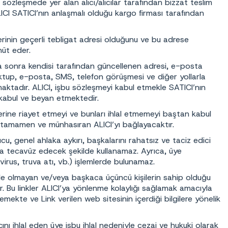
 sözleşmede yer alan alıcı/alıcılar tarafından bizzat teslim
CI SATICI’nın anlaşmalı olduğu kargo firması tarafından
inin geçerli tebligat adresi olduğunu ve bu adrese
hüt eder.
ha sonra kendisi tarafından güncellenen adresi, e-posta
 mektup, e-posta, SMS, telefon görüşmesi ve diğer yollarla
maktadır. ALICI, işbu sözleşmeyi kabul etmekle SATICI’nın
i kabul ve beyan etmektedir.
lerine riayet etmeyi ve bunları ihlal etmemeyi baştan kabul
r tamamen ve münhasıran ALICI’yı bağlayacaktır.
cu, genel ahlaka aykırı, başkalarını rahatsız ve taciz edici
ına tecavüz edecek şekilde kullanamaz. Ayrıca, üye
 virus, truva atı, vb.) işlemlerde bulunamaz.
nde olmayan ve/veya başkaca üçüncü kişilerin sahip olduğu
lir. Bu linkler ALICI’ya yönlenme kolaylığı sağlamak amacıyla
mekte ve Link verilen web sitesinin içerdiği bilgilere yönelik
nı ihlal eden üye işbu ihlal nedeniyle cezai ve hukuki olarak