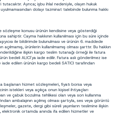
 tutacaktır. Ayrıca; işbu ihlal nedeniyle, olayın hukuk
sine uyulmamasından dolayı tazminat talebinde bulunma hakkı
ere sözleşme konusu ürünün kendisine veya gösterdiği
na sahiptir. Cayma hakkının kullanılması için bu süre içinde
 taşıyıcısı ile bildirimde bulunulması ve ürünün 6. maddede
nın açılmamış, ürünlerin kullanılmamış olması şarttır. Bu hakkın
nderildiğine ilişkin kargo teslim tutanağı örneği ile fatura
rün bedeli ALICI'ya iade edilir. Fatura aslı gönderilmez ise
e iade edilen ürünün kargo bedeli SATICI tarafından
na başlanan hizmet sözleşmeleri, fiyatı borsa veya
inin istekleri veya açıkça onun kişisel ihtiyaçları
mayan ve çabuk bozulma tehlikesi olan veya son kullanma
rafından ambalajının açılmış olması şartıyla, ses veya görüntü
eşmeler, gazete, dergi gibi süreli yayınların teslimine ilişkin
er, elektronik ortamda anında ifa edilen hizmetler ve