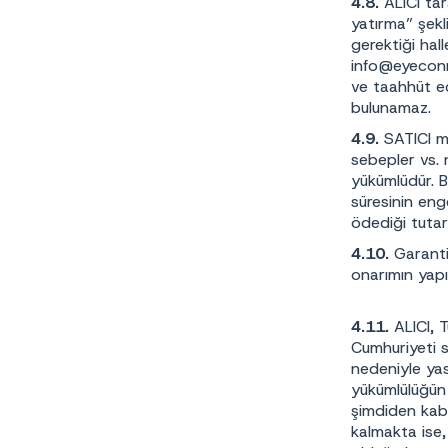
4.8.
ALICI tar
yatırma” şekl
gerektiği hal
info@eyeconn
ve taahhüt ed
bulunamaz.
4.9.
SATICI mü
sebepler vs. 
yükümlüdür. B
süresinin eng
ödediği tutar
4.10.
Garanti
onarımın yapı
4.11.
ALICI, 
Cumhuriyeti s
nedeniyle yas
yükümlülüğün 
şimdiden kabu
kalmakta ise,