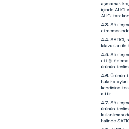
aşmamak koşulu
içinde ALICI 
ALICI tarafın
4.3.
Sözleşme 
etmemesinden
4.4.
SATICI, s
kılavuzları il
4.5.
Sözleşme 
ettiği ödeme 
ürünün teslim
4.6.
Ürünün t
hukuka aykırı
kendisine tes
aittir.
4.7.
Sözleşme 
ürünün teslim 
kullanılması 
halinde SATIC