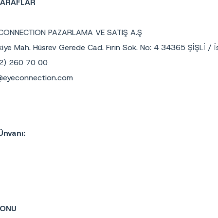
TARAFLAR
CONNECTION PAZARLAMA VE SATIŞ A.Ş
kiye Mah. Hüsrev Gerede Cad. Fırın Sok. No: 4 34365 ŞİŞLİ / İ
2) 260 70 00
@eyeconnection.com
Ünvanı:
KONU