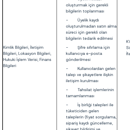
oluşturmak için gerekli
bilgilerin toplanması
- Üyelik kaydı
oluşturulmadan satın alma
süreci için gerekli olan
bilgilerin tedarik edilmesi
K
Kimlik Bilgileri, İletişim
- Şifre sıfırlama için
S
Bilgileri, Lokasyon Bilgileri,
kullanıcıya e-posta
İf
Hukuki İşlem Verisi, Finans
gönderilmesi
Bilgileri
- Kullanıcılardan gelen
talep ve şikayetlere ilişkin
iletişim kurulması
- Tahsilat işlemlerinin
tamamlanması
- İş birliği talepleri ile
tüketiciden gelen
taleplerin (fiyat sorgulama,
sipariş kaydı güncelleme,
şikayet bildirimi ve