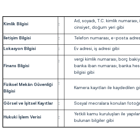
Ad, soyadı, T.C. kimlik numarası,
Kimlik Bilgisi
:
cinsiyet, doğum yeri gibi
İletişim Bilgisi
:
Telefon numarası, e-posta adres
Lokasyon Bilgisi
:
Ev adresi, iş adresi gibi
vergi kimlik numarası, borç bakiy
:
Finans Bilgisi
banka iban numarası, banka hesa
bilgisi gibi
:
Fiziksel Mekân Güvenliği
Kamera kayıtları ile kaydedilen g
Bilgisi
Görsel ve İşitsel Kayıtlar
:
Sosyal mecralara konulan fotoğra
Yetkili kamu kuruluşları ile yapıl
Hukuki İşlem Verisi
:
bulunan bilgiler gibi