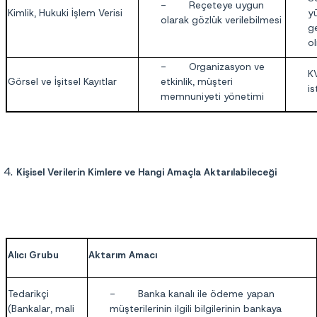
- Reçeteye uygun
Kimlik, Hukuki İşlem Verisi
y
olarak gözlük verilebilmesi
ge
o
- Organizasyon ve
KV
Görsel ve İşitsel Kayıtlar
etkinlik, müşteri
i
memnuniyeti yönetimi
Kişisel Verilerin Kimlere ve Hangi Amaçla Aktarılabileceği
Alıcı Grubu
Aktarım Amacı
Tedarikçi
- Banka kanalı ile ödeme yapan
(Bankalar, mali
müşterilerinin ilgili bilgilerinin bankaya