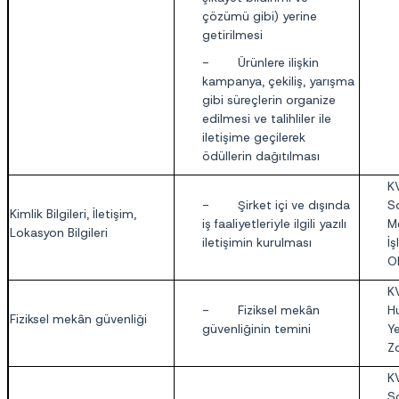
çözümü gibi) yerine
getirilmesi
- Ürünlere ilişkin
kampanya, çekiliş, yarışma
gibi süreçlerin organize
edilmesi ve talihliler ile
iletişime geçilerek
ödüllerin dağıtılması
KV
- Şirket içi ve dışında
S
Kimlik Bilgileri, İletişim,
iş faaliyetleriyle ilgili yazılı
Me
Lokasyon Bilgileri
iletişimin kurulması
İ
O
K
- Fiziksel mekân
H
Fiziksel mekân güvenliği
güvenliğinin temini
Ye
Z
KV
S