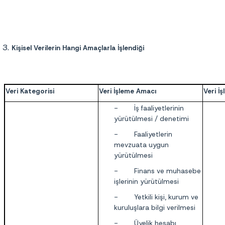
Kişisel Verilerin Hangi Amaçlarla İşlendiği
Veri Kategorisi
Veri İşleme Amacı
Veri İ
- İş faaliyetlerinin
yürütülmesi / denetimi
- Faaliyetlerin
mevzuata uygun
yürütülmesi
- Finans ve muhasebe
işlerinin yürütülmesi
- Yetkili kişi, kurum ve
kuruluşlara bilgi verilmesi
- Üyelik hesabı