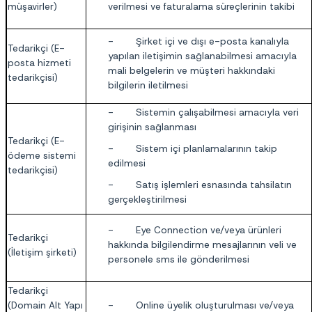
müşavirler)
verilmesi ve faturalama süreçlerinin takibi
- Şirket içi ve dışı e-posta kanalıyla
Tedarikçi (E-
yapılan iletişimin sağlanabilmesi amacıyla
posta hizmeti
mali belgelerin ve müşteri hakkındaki
tedarikçisi)
bilgilerin iletilmesi
- Sistemin çalışabilmesi amacıyla veri
girişinin sağlanması
Tedarikçi (E-
- Sistem içi planlamalarının takip
ödeme sistemi
edilmesi
tedarikçisi)
- Satış işlemleri esnasında tahsilatın
gerçekleştirilmesi
- Eye Connection ve/veya ürünleri
Tedarikçi
hakkında bilgilendirme mesajlarının veli ve
(İletişim şirketi)
personele sms ile gönderilmesi
Tedarikçi
(Domain Alt Yapı
- Online üyelik oluşturulması ve/veya