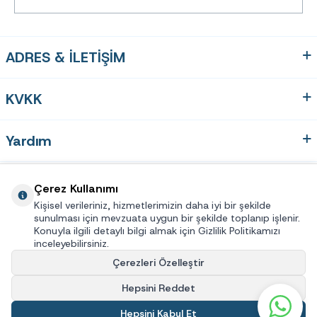
ADRES & İLETİŞİM
KVKK
Yardım
Hızlı Erişim
Çerez Kullanımı
Kişisel verileriniz, hizmetlerimizin daha iyi bir şekilde
sunulması için mevzuata uygun bir şekilde toplanıp işlenir.
Üye
Konuyla ilgili detaylı bilgi almak için Gizlilik Politikamızı
inceleyebilirsiniz.
Çerezleri Özelleştir
© 2025 Eye Connection® Tüm hakları saklıdır
Hepsini Reddet
Hepsini Kabul Et