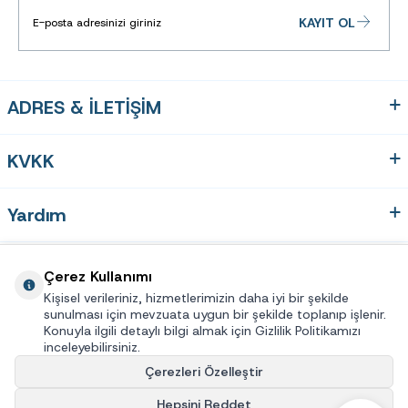
ölçüleri de
yüzünüze
KAYIT OL
uygun
gözlüğü
bulmanız
açısından
önemlidir.
ADRES & İLETİŞİM
Satın
alacağınız
gözlüğü
KVKK
seçerken
ölçülere
dikkat
Yardım
etmenizi
öneriyoruz.
Ebatlar:
Ön
Hızlı Erişim
Çerez Kullanımı
Çerçeve
Genişliği
Kişisel verileriniz, hizmetlerimizin daha iyi bir şekilde
: 49mm
sunulması için mevzuata uygun bir şekilde toplanıp işlenir.
Üye
Konuyla ilgili detaylı bilgi almak için Gizlilik Politikamızı
Köprü
inceleyebilirsiniz.
Uzunluğu
: 22mm
Çerezleri Özelleştir
Sap
© 2025 Eye Connection® Tüm hakları saklıdır
Hepsini Reddet
Uzunluğu