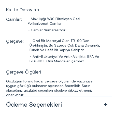
Kalite Detayları
Camlar:
- Mavi Işığı %30 Filtreleyen Özel
Polikarbonat Camlar
- Camlar Numarasızdır!
Çerçeve:
- Özel Bir Materyal Olan TR-90’dan
Üretilmiştir. Bu Sayede Çok Daha Dayanıklı,
Esnek Ve Hafif Bir Yapıya Sahiptir.
- Anti-Bakteriyel Ve Anti-Alerjiktir. BPA Ve
BISFENOL Gibi Maddeler Içermez
Çerçeve Ölçüleri
Gözlüğün formu kadar çerçeve ölçüleri de yüzünüze
uygun gözlüğü bulmanız açısından önemlidir. Satın
alacağınız gözlüğü seçerken ölçülere dikkat etmenizi
öneriyoruz.
Ödeme Seçenekleri
Ebatlar:
Ön Çerçeve Genişliği : 47mm
Köprü Uzunluğu : 22mm