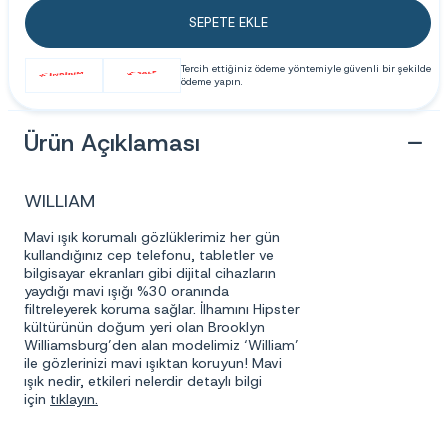
SEPETE EKLE
Tercih ettiğiniz ödeme yöntemiyle güvenli bir şekilde
ödeme yapın.
Ürün Açıklaması
WILLIAM
Mavi ışık korumalı gözlüklerimiz her gün
kullandığınız cep telefonu, tabletler ve
bilgisayar ekranları gibi dijital cihazların
yaydığı mavi ışığı %30 oranında
filtreleyerek koruma sağlar. İlhamını Hipster
kültürünün doğum yeri olan Brooklyn
Williamsburg’den alan modelimiz ‘William’
ile gözlerinizi mavi ışıktan koruyun! Mavi
ışık nedir, etkileri nelerdir detaylı bilgi
için
tıklayın
.