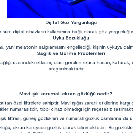
Dijital Göz Yorgunluğu
 süre dijital cihazların kullanımına bağlı olarak göz yorgunluğ
Uyku Bozukluğu
 yani melatonin salgılamasını engellediği, kişinin uykuya dalmas
Sağlık ve Görme Problemleri
sağlığı üzerindeki etkisini, olası görülen retina hasarı, katarak,
araştırılmaktadır.
Mavi ışık korumalı ekran gözlüğü nedir?
altan özel filtrelere sahiptir. Mavi ışığın zararlı etkilerine kar
kler numarasızdır, tıbbi cihaz olmadığı için reçetesiz satılmak
ışık filtresi, güneş gözlükleri ve numaralı gözlük camlarına da u
gözlüğü, ekran koruyucu gözlük olarak bilinmektedir. Bu gözlükle