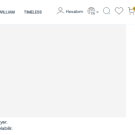
Hesabım
WILLIAM
TIMELESS
TR
yar.
bilir.