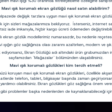
gelen mavi ışığı %30 oranında filtreleyebilme özelliğine sahiptir
Mavi ışık korumalı ekran gözlüğü nasıl satın alabilirim?
lpazede değişik tarzlara uygun mavi ışık korumalı ekran gözl
 için sizleri mağazalarımıza bekliyoruz. İsterseniz, internet sa
siz iade imkanıyla, hiçbir kargo ücreti ödemeden değiştirebilir y
lı ekran gözlük modellerimiz numarasızdır, bu nedenle reçetes
 ışığın göz sağlığınıza olası zararını azaltırken, modern ve şık t
ak ediyorsanız,
Ekran Gözlüğü
adı altındaki ürün grubumuzdan in
sayfamızdan `
Mağazalar
` bölümünden ulaşabilirsiniz.
Mavi ışık korumalı gözlükleri kim tercih etmeli?
ünüzü koruyan mavi ışık korumalı ekran gözlükleri, özellikle akş
aatlerde telefon, tablet, bilgisayar başında zaman geçiriyorsa
yardımcı olabilirsiniz. Ekran gözlükleri göz sağlığına önem ver
 gibi problemler başka nedenlerden de kaynaklanabileceği için,