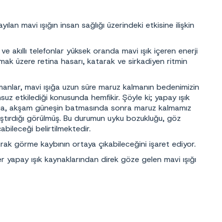
an mavi ışığın insan sağlığı üzerindeki etkisine ilişkin
ve akıllı telefonlar yüksek oranda mavi ışık içeren enerji
lmak üzere retina hasarı, katarak ve sirkadiyen ritmin
uzmanlar, mavi ışığa uzun süre maruz kalmanın bedenimizin
uz etkilediği konusunda hemfikir. Şöyle ki; yapay ışık
ışığa, akşam güneşin batmasında sonra maruz kalmamız
laştırdığı görülmüş. Bu durumun uyku bozukluğu, göz
abileceği belirtilmektedir.
larak görme kaybının ortaya çıkabileceğini işaret ediyor.
ğer yapay ışık kaynaklarından direk göze gelen mavi ışığı