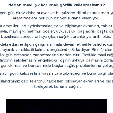
Neden mavi ışık korumalı gözlük kullanmalısınız?
çen gün biraz daha artıyor ve bu yüzden dijital ekranlardan yayıl
araştırmalara her gün bir yenisi daha ekleniyor.
 ampuller, led aydınlatmalar, tv ve bilgisayar ekranları, tablet 
sıyla, mavi ışık; mahmur gözler, uykusuzluk, baş ağrısı başta o
bozulması sonucu ortaya çıkan sağlık sorunlarıyla anılır oldu.
deki etkisine ilişkin çalışmalar hala devam etmekle birlikte; 
de uyanık ve dikkatli kalma döngüsünü (`Sırkadiyen Ritim`) olums
endini gün ortasında zannetmesine neden olur. Özellikle mavi 
atonin salgılamasını engellediği, kişinin uykuya dalmasını zor
rgunluk hissi ve beraberinde başka sağlık problemlerine yol aç
mavi ışığın; kalıcı retina hasarı yaratabileceği ve buna bağlı o
llandığımız cep telefonu, tabletler, bilgisayar ekranları ve di
filtreleyerek koruma sağlar.