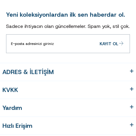
Alerjiktir. BPA
Ve BISFENOL
Yeni koleksiyonlardan ilk sen haberdar ol.
Gibi
Maddeler
Sadece ihtiyacın olan güncellemeler. Spam yok, stil çok.
Içermez
Çerçeve Ölçüleri
KAYIT OL
Gözlüğün formu kadar çerçeve
ölçüleri de yüzünüze uygun
gözlüğü bulmanız açısından
önemlidir. Satın alacağınız
ADRES & İLETİŞİM
gözlüğü seçerken ölçülere
dikkat etmenizi öneriyoruz.
KVKK
Ebatlar:
Ön Çerçeve
Genişliği :
50mm
Yardım
Köprü
Uzunluğu :
Hızlı Erişim
22mm
Sap Uzunluğu :