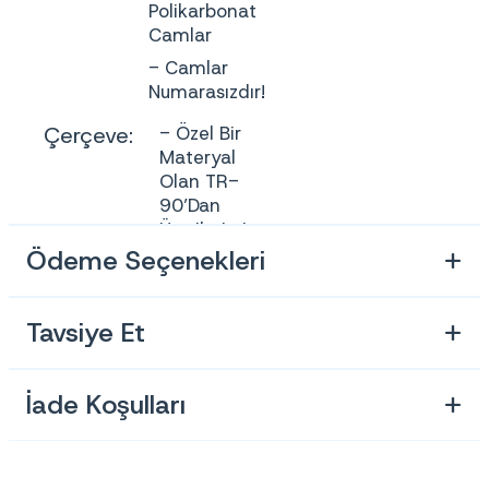
Polikarbonat
Camlar
- Camlar
Numarasızdır!
Çerçeve:
- Özel Bir
Materyal
Olan TR-
90’dan
Üretilmiştir.
Bu Sayede
Ödeme Seçenekleri
Çok Daha
Dayanıklı,
Esnek Ve
Tavsiye Et
Hafif Bir
Yapıya
Sahiptir.
İade Koşulları
- Anti-
Bakteriyel
Ve Anti-