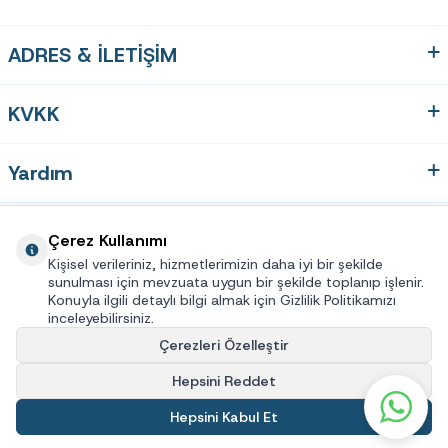
ADRES & İLETİŞİM
KVKK
Yardım
Hızlı Erişim
Çerez Kullanımı
Kişisel verileriniz, hizmetlerimizin daha iyi bir şekilde
sunulması için mevzuata uygun bir şekilde toplanıp işlenir.
Üye
Konuyla ilgili detaylı bilgi almak için Gizlilik Politikamızı
inceleyebilirsiniz.
Çerezleri Özelleştir
© 2025 Eye Connection® Tüm hakları saklıdır
Hepsini Reddet
Hepsini Kabul Et
3.999,00
TL
SEPETE EKLE