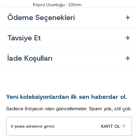
Köprü Uzunluğu : 22mm
Sap Uzunluğu : 135mm
Ödeme Seçenekleri
Ürün Kodu : 354AB
Tavsiye Et
İade Koşulları
Yeni koleksiyonlardan ilk sen haberdar ol.
Sadece ihtiyacın olan güncellemeler. Spam yok, stil çok.
KAYIT OL