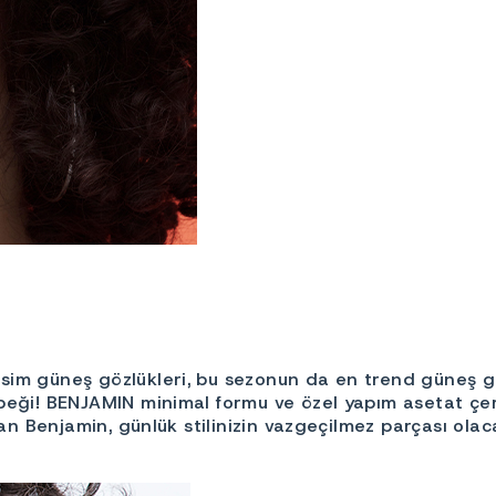
sim güneş gözlükleri, bu sezonun da en trend güneş gö
beği! BENJAMIN minimal formu ve özel yapım asetat çerç
lan Benjamin, günlük stilinizin vazgeçilmez parçası olac