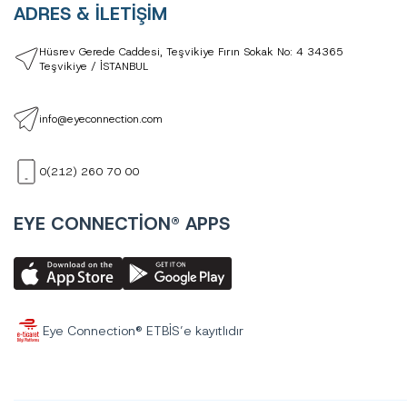
ADRES & İLETİŞİM
Hüsrev Gerede Caddesi, Teşvikiye Fırın Sokak No: 4 34365
Teşvikiye / İSTANBUL
info@eyeconnection.com
0(212) 260 70 00
EYE CONNECTİON® APPS
Eye Connection® ETBİS’e kayıtlıdır