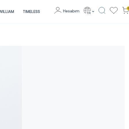
Hesabım
WILLIAM
TIMELESS
TR