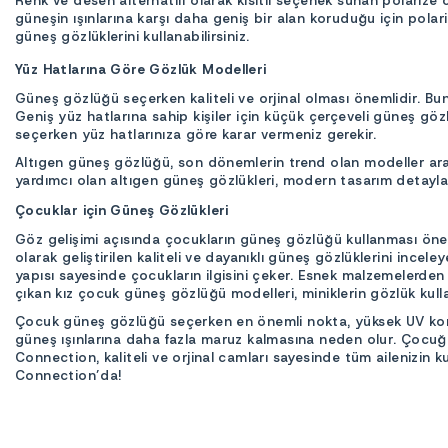
Renk ve desen alternatifi olarak kısıtlı seçenek sunan polarize
güneşin ışınlarına karşı daha geniş bir alan koruduğu için polar
güneş gözlüklerini kullanabilirsiniz.
Yüz Hatlarına Göre Gözlük Modelleri
Güneş gözlüğü seçerken kaliteli ve orjinal olması önemlidir. B
Geniş yüz hatlarına sahip kişiler için küçük çerçeveli güneş göz
seçerken yüz hatlarınıza göre karar vermeniz gerekir.
Altıgen güneş gözlüğü, son dönemlerin trend olan modeller arası
yardımcı olan altıgen güneş gözlükleri, modern tasarım detayları
Çocuklar için Güneş Gözlükleri
Göz gelişimi açısında çocukların güneş gözlüğü kullanması öneml
olarak geliştirilen kaliteli ve dayanıklı güneş gözlüklerini incel
yapısı sayesinde çocukların ilgisini çeker. Esnek malzemelerden 
çıkan kız çocuk güneş gözlüğü modelleri, miniklerin gözlük kullan
Çocuk güneş gözlüğü seçerken en önemli nokta, yüksek UV korum
güneş ışınlarına daha fazla maruz kalmasına neden olur. Çocuğu
Connection, kaliteli ve orjinal camları sayesinde tüm ailenizin k
Connection’da!