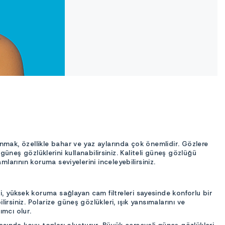
anmak, özellikle bahar ve yaz aylarında çok önemlidir. Gözlere
n güneş gözlüklerini kullanabilirsiniz. Kaliteli güneş gözlüğü
mlarının koruma seviyelerini inceleyebilirsiniz.
, yüksek koruma sağlayan cam filtreleri sayesinde konforlu bir
rsiniz. Polarize güneş gözlükleri, ışık yansımalarını ve
ımcı olur.