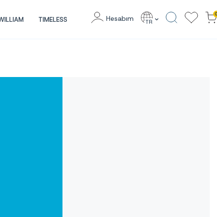
Hesabım
WILLIAM
TIMELESS
TR