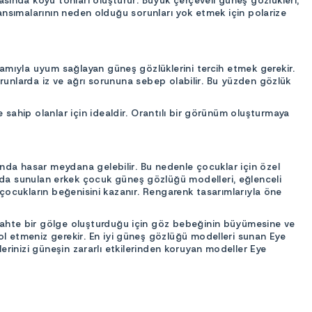
sında koyu tonları oluşturur. Büyük çerçeveli güneş gözlükleri,
 yansımalarının neden olduğu sorunları yok etmek için polarize
lamıyla uyum sağlayan güneş gözlüklerini tercih etmek gerekir.
urunlarda iz ve ağrı sorununa sebep olabilir. Bu yüzden gözlük
sahip olanlar için idealdir. Orantılı bir görünüm oluşturmaya
ında hasar meydana gelebilir. Bu nedenle çocuklar için özel
nlarında sunulan erkek çocuk güneş gözlüğü modelleri, eğlenceli
e çocukların beğenisini kazanır. Rengarenk tasarımlarıyla öne
sahte bir gölge oluşturduğu için göz bebeğinin büyümesine ve
l etmeniz gerekir. En iyi güneş gözlüğü modelleri sunan Eye
lerinizi güneşin zararlı etkilerinden koruyan modeller Eye