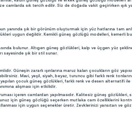
 camlar, kadın güneş gözlüğü ve erkek güneş gözlüğü modelleri ara
ize camlarda sık tercih edilir. Siz de doğada vakit geçirirken ışık
unun yanında şık bir görünüm oluşturmak için yüz hatlarına tam an
lükleri uygun değildir. Kemikli güneş gözlüğü modelleri, kemerli b
nda bulunur. Altıgen güneş gözlükleri, kalp ve üçgen yüz şekline 
 sayesinde şık bir stil sunar.
idir. Güneşin zararlı ışınlarına maruz kalan çocukların göz yapıs
eyebilirsiniz. Mavi, yeşil, siyah, beyaz, turuncu gibi farklı renk to
yapılan çocuk güneş gözlükleri, farklı renk ve desen alternatifi il
ımına alışması için etkilidir.
ası içeren camlardan yapılmasıdır. Kalitesiz güneş gözlükleri, 
nuz için güneş gözlüğü seçerken mutlaka cam özelliklerini kontro
ullanması için uygun seçenekler üretir. Zevklerinizi yansıtan ve göz