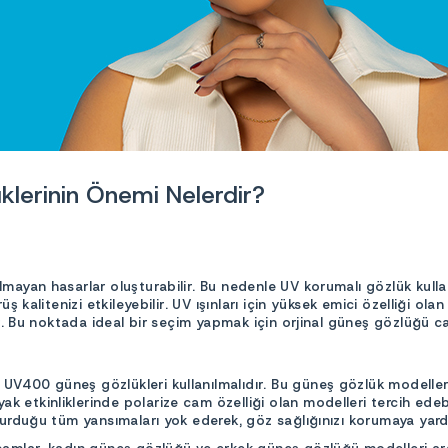
klerinin Önemi Nelerdir?
olmayan hasarlar oluşturabilir. Bu nedenle UV korumalı gözlük kull
ş kalitenizi etkileyebilir. UV ışınları için yüksek emici özelliği ola
lar. Bu noktada ideal bir seçim yapmak için orjinal güneş gözlüğü ca
UV400 güneş gözlükleri kullanılmalıdır. Bu güneş gözlük modelleri
etkinliklerinde polarize cam özelliği olan modelleri tercih edebili
şturduğu tüm yansımaları yok ederek, göz sağlığınızı korumaya yard