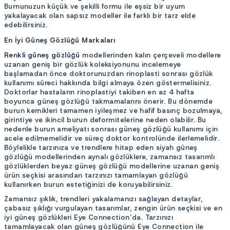
Burnunuzun küçük ve şekilli formu ile eşsiz bir uyum
yakalayacak olan sapsız modeller ile farklı bir tarz elde
edebilirsiniz.
En İyi Güneş Gözlüğü Markaları
Renkli güneş gözlüğü
modellerinden kalın çerçeveli modellere
uzanan geniş bir gözlük koleksiyonunu incelemeye
başlamadan önce doktorunuzdan rinoplasti sonrası gözlük
kullanımı süreci hakkında bilgi almaya özen göstermelisiniz.
Doktorlar hastaların rinoplastiyi takiben en az 4 hafta
boyunca güneş gözlüğü takmamalarını önerir. Bu dönemde
burun kemikleri tamamen iyileşmez ve hafif basınç bozulmaya,
girintiye ve ikincil burun deformitelerine neden olabilir. Bu
nedenle burun ameliyatı sonrası güneş gözlüğü kullanımı için
acele edilmemelidir ve süreç doktor kontrolünde ilerlemelidir.
Böylelikle tarzınıza ve trendlere hitap eden siyah güneş
gözlüğü modellerinden aynalı gözlüklere, zamansız tasarımlı
gözlüklerden beyaz güneş gözlüğü modellerine uzanan geniş
ürün seçkisi arasından tarzınızı tamamlayan gözlüğü
kullanırken burun estetiğinizi de koruyabilirsiniz.
Zamansız şıklık, trendleri yakalamanızı sağlayan detaylar,
çabasız şıklığı vurgulayan tasarımlar, zengin ürün seçkisi ve en
iyi güneş gözlükleri Eye Connection’da. Tarzınızı
tamamlayacak olan güneş gözlüğünü Eye Connection ile