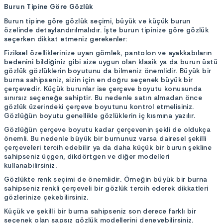
Burun Tipine Göre Gözlük
Burun tipine göre gözlük seçimi, büyük ve küçük burun
özelinde detaylandırılmalıdır. İşte burun tipinize göre gözlük
seçerken dikkat etmeniz gerekenler:
Fiziksel özelliklerinize uyan gömlek, pantolon ve ayakkabıların
bedenini bildiğiniz gibi size uygun olan klasik ya da burun üstü
gözlük gözlüklerin boyutunu da bilmeniz önemlidir. Büyük bir
burna sahipseniz, sizin için en doğru seçenek büyük bir
çerçevedir. Küçük burunlar ise çerçeve boyutu konusunda
sınırsız seçeneğe sahiptir. Bu nedenle satın almadan önce
gözlük üzerindeki çerçeve boyutunu kontrol etmelisiniz.
Gözlüğün boyutu genellikle gözlüklerin iç kısmına yazılır.
Gözlüğün çerçeve boyutu kadar çerçevenin şekli de oldukça
önemli. Bu nedenle büyük bir burnunuz varsa dairesel şekilli
çerçeveleri tercih edebilir ya da daha küçük bir burun şekline
sahipseniz üçgen, dikdörtgen ve diğer modelleri
kullanabilirsiniz.
Gözlükte renk seçimi de önemlidir. Örneğin büyük bir burna
sahipseniz renkli çerçeveli bir gözlük tercih ederek dikkatleri
gözlerinize çekebilirsiniz.
Küçük ve şekilli bir burna sahipseniz son derece farklı bir
seçenek olan sapsız gözlük modellerini deneyebilirsiniz.