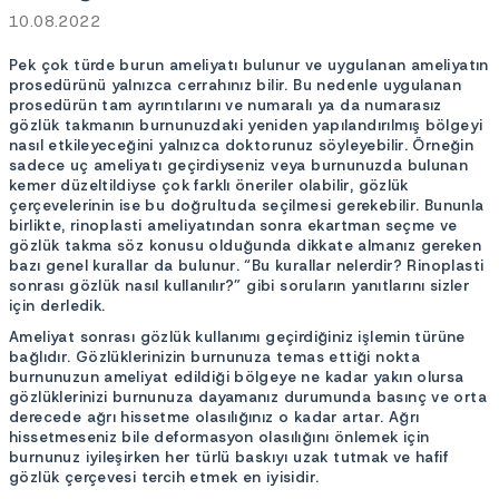
10.08.2022
Pek çok türde burun ameliyatı bulunur ve uygulanan ameliyatın
prosedürünü yalnızca cerrahınız bilir. Bu nedenle uygulanan
prosedürün tam ayrıntılarını ve numaralı ya da numarasız
gözlük takmanın burnunuzdaki yeniden yapılandırılmış bölgeyi
nasıl etkileyeceğini yalnızca doktorunuz söyleyebilir. Örneğin
sadece uç ameliyatı geçirdiyseniz veya burnunuzda bulunan
kemer düzeltildiyse çok farklı öneriler olabilir, gözlük
çerçevelerinin ise bu doğrultuda seçilmesi gerekebilir. Bununla
birlikte, rinoplasti ameliyatından sonra ekartman seçme ve
gözlük takma söz konusu olduğunda dikkate almanız gereken
bazı genel kurallar da bulunur. “Bu kurallar nelerdir? Rinoplasti
sonrası gözlük nasıl kullanılır?” gibi soruların yanıtlarını sizler
için derledik.
Ameliyat sonrası gözlük kullanımı geçirdiğiniz işlemin türüne
bağlıdır. Gözlüklerinizin burnunuza temas ettiği nokta
burnunuzun ameliyat edildiği bölgeye ne kadar yakın olursa
gözlüklerinizi burnunuza dayamanız durumunda basınç ve orta
derecede ağrı hissetme olasılığınız o kadar artar. Ağrı
hissetmeseniz bile deformasyon olasılığını önlemek için
burnunuz iyileşirken her türlü baskıyı uzak tutmak ve hafif
gözlük çerçevesi tercih etmek en iyisidir.