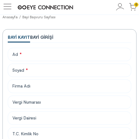
0
Anasayfa
Bayi Başvuru Sayfası
BAYI KAYIT
BAYI GIRIŞI
Ad
*
Soyad
*
Firma Adı
Vergi Numarası
Vergi Dairesi
T.C. Kimlik No